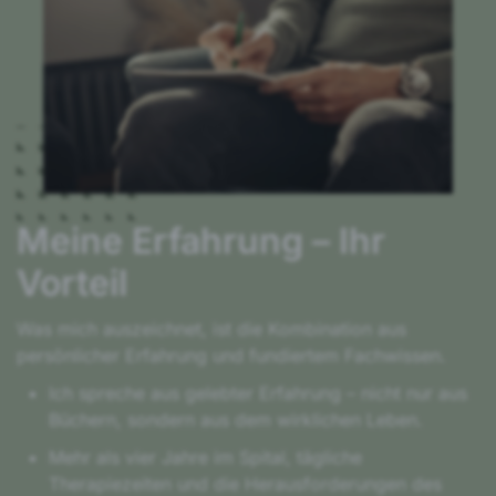
Meine Erfahrung – Ihr
Vorteil
Was mich auszeichnet, ist die Kombination aus
persönlicher Erfahrung und fundiertem Fachwissen.
Ich spreche aus gelebter Erfahrung – nicht nur aus
Büchern, sondern aus dem wirklichen Leben.
Mehr als vier Jahre im Spital, tägliche
Therapiezeiten und die Herausforderungen des