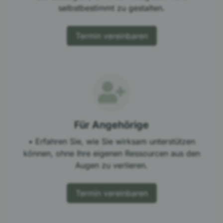
selbstbestimmt zu gestalten.
Termin vereinbaren
Für Angehörige
• Erfahren Sie, wie Sie wirksam unterstützen
können, ohne Ihre eigenen Ressourcen aus den
Augen zu verlieren.
Termin vereinbaren