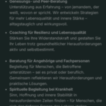
Genesungs- und Peer-Beratung
Unterstützung aus Erfahrung – von jemandem, der
weiß, wovon er spricht. Wir entwickeln Strategien
für mehr Lebensqualität und innere Stärke –
alltagstauglich und wirkungsvoll.
Coaching für Resilienz und Lebensqualität
Stärken Sie Ihre Widerstandskraft und gestalten Sie
Ihr Leben trotz gesundheitlicher Herausforderungen
aktiv und selbstbestimmt.
Beratung für Angehörige und Fachpersonen
Begleitung für Menschen, die Betroffene
unterstützen – sei es privat oder beruflich.
Gemeinsam reflektieren wir Herausforderungen und
praktische Lösungen.
Spirituelle Begleitung bei Krankheit
Sinn, Hoffnung und innere Stabilität in
herausfordernden Zeiten finden – für Menschen, die