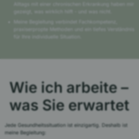
Alltags mit einer chronischen Erkrankung haben mir
gezeigt, was wirklich hilft - und was nicht.
Meine Begleitung verbindet Fachkompetenz,
praxiserpropte Methoden und ein tiefes Verständnis
für Ihre individuelle Situation.
Wie ich arbeite –
was Sie erwartet
Jede Gesundheitssituation ist einzigartig. Deshalb ist
meine Begleitung: