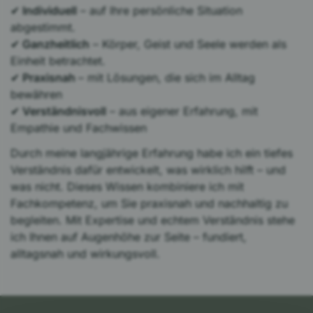
✔
Individuell
– auf Ihre persönliche Situation
abgestimmt.
✔
Ganzheitlich
– Körper, Geist und Seele werden als
Einheit betrachtet.
✔
Praxisnah
– mit Lösungen, die sich im Alltag
bewähren
✔
Verständnisvoll
– aus eigener Erfahrung, mit
Empathie und Fachwissen
Durch meine langjährige Erfahrung habe ich ein tiefes
Verständnis dafür entwickelt, was wirklich hilft – und
was nicht. Dieses Wissen kombiniere ich mit
Fachkompetenz, um Sie praxisnah und nachhaltig zu
begleiten. Mit Expertise und echtem Verständnis stehe
ich Ihnen auf Augenhöhe zur Seite – fundiert,
alltagsnah und wirkungsvoll.