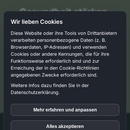
Gesundheit stärken,
Ressourcen nutzen
Wir lieben Cookies
Diese Website oder ihre Tools von Drittanbietern
Gesundheit ist mehr als die Abwesenheit von Krankheit
verarbeiten personenbezogene Daten (z. B.
– sie ist ein Prozess bewusster Entscheidungen. In der
Browserdaten, IP-Adressen) und verwenden
Gesundheitsbegleitung unterstütze ich Sie dabei, Ihre
Cookies oder andere Kennungen, die für ihre
eigenen Ressourcen zu erkennen und gezielt
Funktionsweise erforderlich sind und zur
einzusetzen, um nachhaltige Veränderungen zu
Erreichung der in den Cookie-Richtlinien
ermöglichen.
Nehmen Sie Ihre Gesundheit in die Hand.
angegebenen Zwecke erforderlich sind.
Weitere Infos dazu finden Sie in der
Kontakt aufnehmen
Datenschutzerklärung.
Mehr erfahren und anpassen
inCMS
© 2026 LighthousePoint GmbH -
Impressum
Alles akzeptieren
Datenschutz
Datenschutzeinstellungen