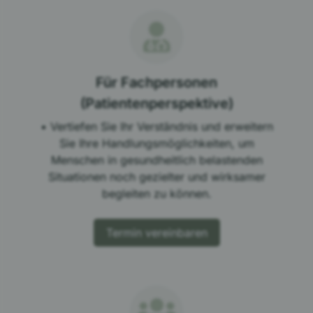
Für Fachpersonen
(Patientenperspektive)
• Vertiefen Sie Ihr Verständnis und erweitern
Sie Ihre Handlungsmöglichkeiten, um
Menschen in gesundheitlich belastenden
Situationen noch gezielter und wirksamer
begleiten zu können.
Termin vereinbaren