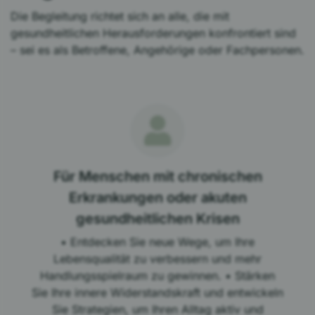
Die Begleitung richtet sich an alle, die mit
gesundheitlichen Herausforderungen konfrontiert sind
– sei es als Betroffene, Angehörige oder Fachpersonen.
Für Menschen mit chronischen
Erkrankungen oder akuten
gesundheitlichen Krisen
• Entdecken Sie neue Wege, um Ihre
Lebensqualität zu verbessern und mehr
Handlungsspielraum zu gewinnen. • Stärken
Sie Ihre innere Widerstandskraft und entwickeln
Sie Strategien, um Ihren Alltag aktiv und