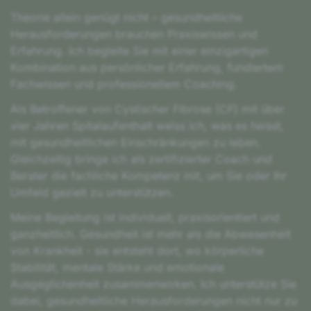
Theorie allein genügt nicht – gesundheitliche
Herausforderungen brauchen Praxiswissen und
Erfahrung. Ich begleite Sie mit einer einzigartigen
Kombination aus persönlicher Erfahrung, fundiertem
Fachwissen und professionellem Coaching.
Als Betroffener von Cystischer Fibrose (CF) mit über
vier Jahren Spitalaufenthalt weiss ich, was es heisst,
mit gesundheitlichen Einschränkungen zu leben.
Gleichzeitig bringe ich als zertifizierter Coach und
Berater die fachliche Kompetenz mit, um Sie oder Ihr
Umfeld gezielt zu unterstützen.
Meine Begleitung ist individuell, praxisorientiert und
ganzheitlich. Gesundheit ist mehr als die Abwesenheit
von Krankheit - sie entsteht dort, wo körperliche
Stabilität, mentale Stärke und emotionale
Ausgeglichenheit zusammenwirken. Ich unterstütze Sie
dabei, gesundheitliche Herausforderungen nicht nur zu