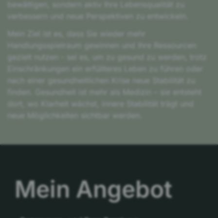
bewältigen, sondern aktiv Ihre Lebensqualität zu
verbessern und neue Perspektiven zu entwickeln.
Mein Ziel ist es, dass Sie wieder mehr
Handlungsspielraum gewinnen und Ihre Ressourcen
gezielt nutzen - sei es, um zu gesund zu werden, trotz
Einschränkungen ein erfüllteres Leben zu führen oder
nach einer gesundheitlichen Krise neue Stabilität zu
finden. Gesundheit ist mehr als Medizin – sie entsteht
dort, wo Klarheit wächst, innere Stabilität trägt und
neue Möglichkeiten sichtbar werden.
Mein Angebot