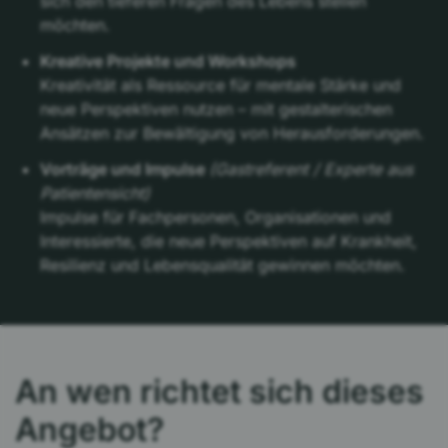
sich den tieferen Fragen des Lebens stellen
möchten.
Kreative Projekte und Workshops
Kreativität als Ressource für mentale Stärke und
neue Perspektiven nutzen – mit gestalterischen
Ansätzen zur Bewältigung von Herausforderungen.
Vorträge und Impulse
(Gastreferent / Experte aus
Patientensicht)
Impulse für Fachpersonen, Organisationen und
Interessierte, die neue Perspektiven auf Krankheit,
Resilienz und Lebensqualität gewinnen möchten.
An wen richtet sich dieses
Angebot?